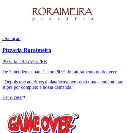
Operação
Pizzaria Roraimeira
Pizzaria
· Boa Vista/RR
De 5 atendentes para 1, com 80% do faturamento no delivery.
“
Depois que aderimos à plataforma, temos só uma atendente que
supre por completo a nossa demanda.
”
Ler o case