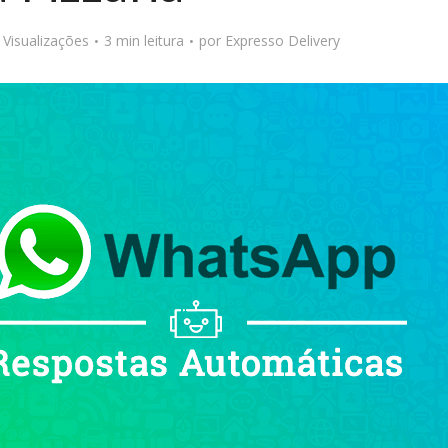
 Visualizações
3 min leitura
por
Expresso Delivery