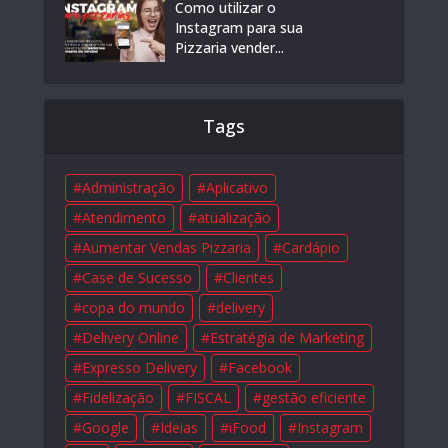
Como utilizar o
Instagram para sua
Pizzaria vender...
Tags
Administração
Aplicativo
Atendimento
atualização
Aumentar Vendas Pizzaria
Cardápio
Case de Sucesso
Clientes
copa do mundo
delivery
Delivery Online
Estratégia de Marketing
Expresso Delivery
Facebook
Fidelização
FISCAL
gestão eficiente
Google
Ideias
iFood
Instagram