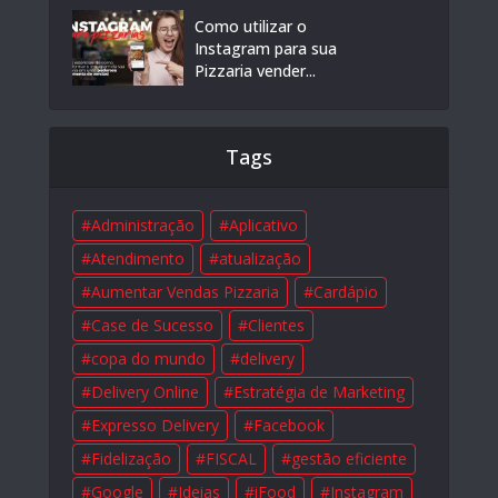
Como utilizar o
Instagram para sua
Pizzaria vender...
Tags
Administração
Aplicativo
Atendimento
atualização
Aumentar Vendas Pizzaria
Cardápio
Case de Sucesso
Clientes
copa do mundo
delivery
Delivery Online
Estratégia de Marketing
Expresso Delivery
Facebook
Fidelização
FISCAL
gestão eficiente
Google
Ideias
iFood
Instagram