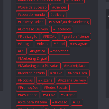
Case de Sucesso
Clientes
copa do mundo
delivery
Delivery Online
Estratégia de Marketing
Expresso Delivery
Facebook
Fidelização
FISCAL
gestão eficiente
Google
Ideias
iFood
Instagram
Lei
logística
marketing
Marketing Digital
Marketing para Pizzarias
Marketplaces
Montar Pizzaria
NFC-e
Nota Fiscal
Notícias
Pizzaria
Pizzaria Delivery
Promoções
Redes Sociais
Resultados
SEFAZ
Sistema
Site para Pizzaria
sucesso
TEF