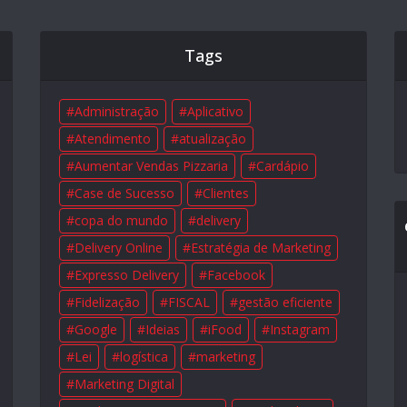
Tags
Administração
Aplicativo
Atendimento
atualização
Aumentar Vendas Pizzaria
Cardápio
Case de Sucesso
Clientes
copa do mundo
delivery
Delivery Online
Estratégia de Marketing
Expresso Delivery
Facebook
Fidelização
FISCAL
gestão eficiente
Google
Ideias
iFood
Instagram
Lei
logística
marketing
Marketing Digital