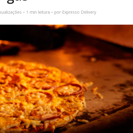
isualizações
1 min leitura
por
Expresso Delivery