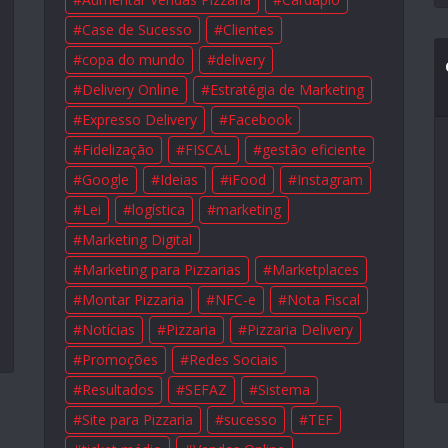
Case de Sucesso
Clientes
copa do mundo
delivery
Delivery Online
Estratégia de Marketing
Expresso Delivery
Facebook
Fidelização
FISCAL
gestão eficiente
Google
Ideias
iFood
Instagram
Lei
logística
marketing
Marketing Digital
Marketing para Pizzarias
Marketplaces
Montar Pizzaria
NFC-e
Nota Fiscal
Notícias
Pizzaria
Pizzaria Delivery
Promoções
Redes Sociais
Resultados
SEFAZ
Sistema
Site para Pizzaria
sucesso
TEF