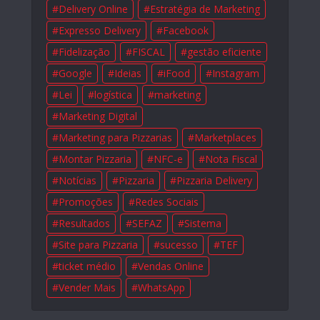
Delivery Online
Estratégia de Marketing
Expresso Delivery
Facebook
Fidelização
FISCAL
gestão eficiente
Google
Ideias
iFood
Instagram
Lei
logística
marketing
Marketing Digital
Marketing para Pizzarias
Marketplaces
Montar Pizzaria
NFC-e
Nota Fiscal
Notícias
Pizzaria
Pizzaria Delivery
Promoções
Redes Sociais
Resultados
SEFAZ
Sistema
Site para Pizzaria
sucesso
TEF
ticket médio
Vendas Online
Vender Mais
WhatsApp